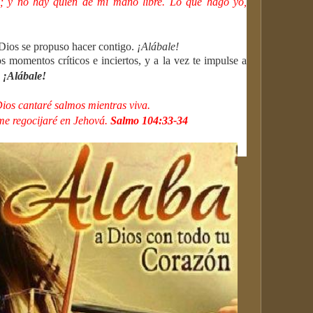
a; y no hay quien de mi mano libre. Lo que hago yo,
 Dios se propuso hacer contigo.
¡Alábale!
s momentos críticos e inciertos, y a la vez te impulse a
¡Alábale!
ios cantaré salmos mientras viva.
 me regocijaré en Jehová.
Salmo 104:33-34