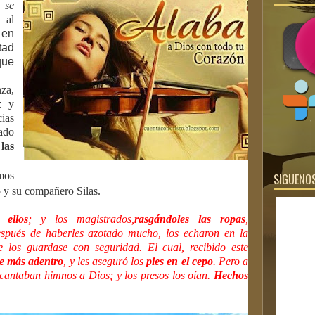
s
se
 al
 en
tad
que
nza,
z y
cias
rado
las
mos
SIGUENOS
lo y su compañero Silas.
 ellos
; y los magistrados,
rasgándoles las ropas
,
pués de haberles azotado mucho, los echaron en la
 los guardase con seguridad. El cual, recibido este
de más adentro
, y les aseguró los
pies en el cepo
. Pero a
cantaban himnos a Dios; y los presos los oían.
Hechos