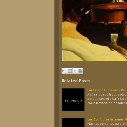
Related Posts:
Lucha Por Tu Sueño - Refl
A sí se quedó Jacob solo; y
porque raya el alba. Y Jac
26)La mayoría de nosotr
Los Conflictos Internos 
Muchas personas quieren 