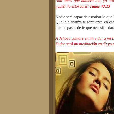
Aun antes que hubiera día, yo er
¿quién lo estorbará?
Isaías 43:13
Nadie será capaz de estorbar lo que
Que la alabanza te fortalezca en eso
dar los pasos de fe que necesitas dar.
A Jehová cantaré en mi vida; a mi D
Dulce será mi meditación en él; yo