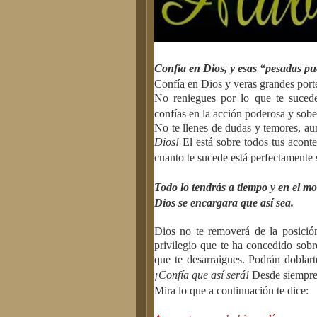
Confía en Dios, y esas “pesadas pue
Confía en Dios y veras grandes porten
No reniegues por lo que te suced
confías en la acción poderosa y sobe
No te llenes de dudas y temores, a
Dios!
El está sobre todos tus acont
cuanto te sucede está perfectamente 
Todo lo tendrás a tiempo y en el m
Dios se encargara que así sea.
Dios no te removerá de la posición
privilegio que te ha concedido sobre
que te desarraigues. Podrán doblart
¡Confía que así será!
Desde siempre 
Mira lo que a continuación te dice: