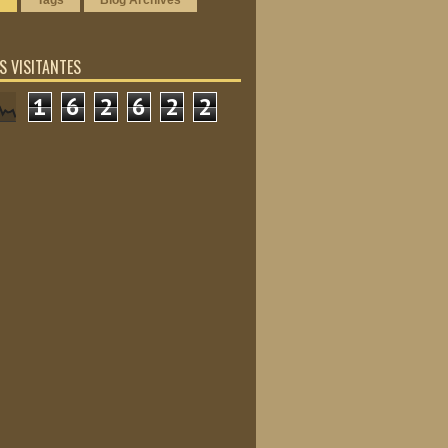
r
Tags
Blog Archives
 VISITANTES
1
6
2
6
2
2