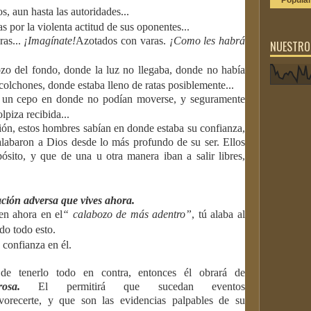
Popula
s, aun hasta las autoridades...
 por la violenta actitud de sus oponentes...
ras...
¡Imagínate!
Azotados con varas.
¡Como les habrá
NUESTROS
ozo del fondo, donde la luz no llegaba, donde no había
olchones, donde estaba lleno de ratas posiblemente...
 a un cepo en donde no podían moverse, y seguramente
lpiza recibida...
ación, estos hombres sabían en donde estaba su confianza,
alabaron a Dios desde lo más profundo de su ser. Ellos
ósito, y que de una u otra manera iban a salir libres,
ación adversa que vives ahora.
en ahora en el
“ calabozo de más adentro”
, tú alaba al
do todo esto.
 confianza en él.
de tenerlo todo en contra, entonces él obrará de
rosa.
El permitirá que sucedan eventos
vorecerte,
y
que son las evidencias palpables de su