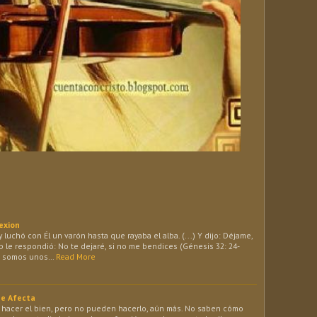
exion
 luchó con Él un varón hasta que rayaba el alba. (...) Y dijo: Déjame,
ob le respondió: No te dejaré, si no me bendices (Génesis 32: 24-
os somos unos…
Read More
Me Afecta
hacer el bien, pero no pueden hacerlo, aún más. No saben cómo