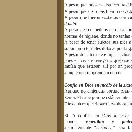
A pesar que todos estaban contra ello
A pesar que sus ropas fueron rasgadas
A pesar que fueron azotados con va
dolido!
A pesar de ser metidos en el calab
normas de higiene, donde no tenían c
A pesar de tener sujetos sus pies
soportando terribles dolores por la go
A pesar de la terrible e injusta situ
pues en vez de renegar o quejarse 
sabían que estaban allí por un prop
aunque no comprendían como.
Confía en Dios en medio de la situ
Aunque no entiendas porque estás 
Señor. El sabe porque está permitien
Dios quiere que desarrolles ahora, tu
Si tú confías en Dios a pesar 
manera
repentina
y
pode
aparentemente
“casuales”
para fa