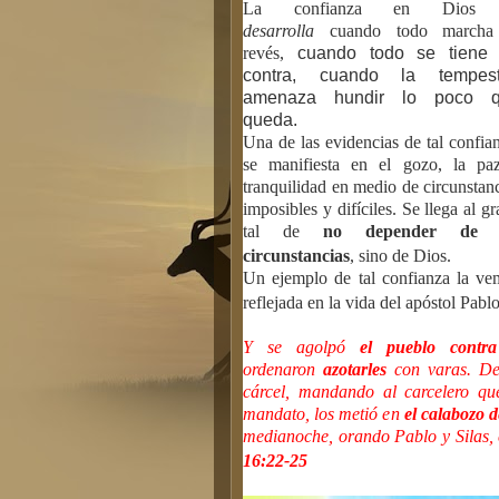
La confianza en Dio
desarrolla
cuando todo marcha
revés,
cuando todo se tiene
contra, cuando la tempes
amenaza hundir lo poco 
queda.
Una de las evidencias de tal confia
se manifiesta en el gozo, la pa
tranquilidad en medio de circunstan
imposibles y difíciles. Se llega al g
tal de
no depender de 
circunstancias
, sino de Dios.
Un ejemplo de tal confianza la ve
reflejada en la vida del apóstol Pab
Y se agolpó
el pueblo contra
ordenaron
azotarles
con varas. Des
cárcel, mandando al carcelero que
mandato, los metió en
el calabozo 
medianoche, orando Pablo y Silas, 
16:22-25