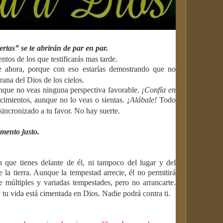
rtas” se te abrirán de par en par.
tos de los que testificarás mas tarde.
e ahora, porque con eso estarías demostrando que no
rana del Dios de los cielos.
unque no veas ninguna perspectiva favorable.
¡Confía en
ecimientos, aunque no lo veas o sientas.
¡Alábale!
Todo
sincronizado a tu favor. No hay suerte.
omento justo.
 que tienes delante de él, ni tampoco del lugar y del
 la tierra. Aunque la tempestad arrecie, él no permitirá
e múltiples y variadas tempestades, pero no arrancarte.
tu vida está cimentada en Dios. Nadie podrá contra ti.