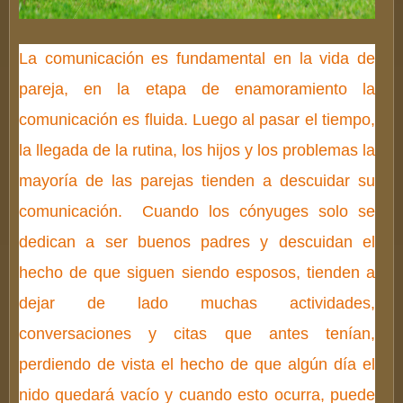
La comunicación es fundamental en la vida de
pareja, en la etapa de enamoramiento la
comunicación es fluida. Luego al pasar el tiempo,
la llegada de la rutina, los hijos y los problemas la
mayoría de las parejas tienden a descuidar su
comunicación. Cuando los cónyuges solo se
dedican a ser buenos padres y descuidan el
hecho de que siguen siendo esposos, tienden a
dejar de lado muchas actividades,
conversaciones y citas que antes tenían,
perdiendo de vista el hecho de que algún día el
nido quedará vacío y cuando esto ocurra, puede