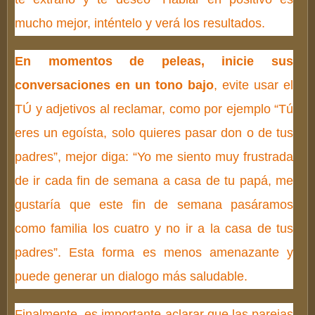
mucho mejor, inténtelo y verá los resultados.
En momentos de peleas, inicie sus
conversaciones en un tono bajo
, evite usar el
TÚ y adjetivos al reclamar, como por ejemplo “Tú
eres un egoísta, solo quieres pasar don o de tus
padres”, mejor diga: “Yo me siento muy frustrada
de ir cada fin de semana a casa de tu papá, me
gustaría que este fin de semana pasáramos
como familia los cuatro y no ir a la casa de tus
padres”. Esta forma es menos amenazante y
puede generar un dialogo más saludable.
Finalmente, es importante aclarar que las parejas