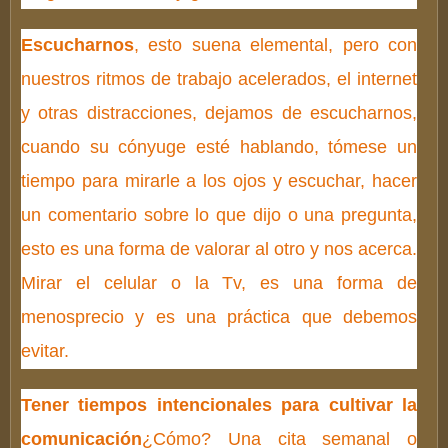
Escucharnos
, esto suena elemental, pero con
nuestros ritmos de trabajo acelerados, el internet
y otras distracciones, dejamos de escucharnos,
cuando su cónyuge esté hablando, tómese un
tiempo para mirarle a los ojos y escuchar, hacer
un comentario sobre lo que dijo o una pregunta,
esto es una forma de valorar al otro y nos acerca.
Mirar el celular o la Tv, es una forma de
menosprecio y es una práctica que debemos
evitar.
Tener tiempos intencionales para cultivar la
comunicación
¿Cómo? Una cita semanal o