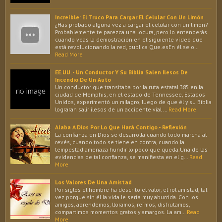
Increíble: El Truco Para Cargar El Celular Con Un Limón
¿Has probado alguna vez a cargar el celular con un limón?
Probablemente te parezca una locura, pero lo entenderás
cuando veas la demostración en el siguiente vídeo que
está revolucionando la red, publica Que.esEn él se o…
Read More
EE.UU. - Un Conductor Y Su Biblia Salen Ilesos De
Incendio De Un Auto
Un conductor que transitaba por la ruta estatal 385 en la
ciudad de Memphis, en el estado de Tennessee, Estados
Unidos, experimentó un milagro, luego de que él y su Biblia
lograran salir ilesos de un accidente vial …
Read More
Alaba A Dios Por Lo Que Hará Contigo.- Reflexión
La confianza en Dios se desarrolla cuando todo marcha al
revés, cuando todo se tiene en contra, cuando la
tempestad amenaza hundir lo poco que queda.Una de las
evidencias de tal confianza, se manifiesta en el g…
Read
More
Los Valores De Una Amistad
Por siglos el hombre ha descrito el valor, el rol amistad, tal
vez porque sin él la vida le sería muy aburrida. Con los
amigos, aprendemos, lloramos, reímos, disfrutamos,
compartimos momentos gratos y amargos. La am…
Read
More