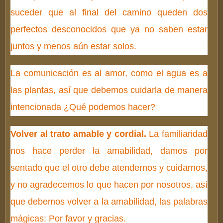
suceder que al final del camino queden dos
perfectos desconocidos que ya no saben estar
juntos y menos aún estar solos.
La comunicación es al amor, como el agua es a
las plantas, así que debemos cuidarla de manera
intencionada ¿Qué podemos hacer?
Volver al trato amable y cordial.
La familiaridad
nos hace perder la amabilidad, damos por
sentado que el otro debe atendernos y cuidarnos,
y no agradecemos lo que hacen por nosotros, así
que debemos volver a la amabilidad, las palabras
mágicas: Por favor y gracias.