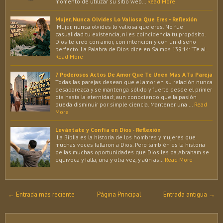
momento de utilizar su sitio web…
Read More
Mujer, Nunca Olvides Lo Valiosa Que Eres - Reflexión
Mujer, nunca olvides lo valiosa que eres. No fue
casualidad tu existencia, ni es coincidencia tu propósito.
Dios te creó con amor, con intención y con un diseño
perfecto. La Palabra de Dios dice en Salmos 139:14: “Te al…
Read More
7 Poderosos Actos De Amor Que Te Unen Más A Tu Pareja
Todas las parejas desean que el amor en su relación nunca
desaparezca y se mantenga sólido y fuerte desde el primer
día hasta la eternidad; aun conociendo que la pasión
pueda disminuir por simple ciencia. Mantener una …
Read
More
Levántate y Confía en Dios - Reflexión
La Biblia es la historia de los hombres y mujeres que
muchas veces fallaron a Dios. Pero también es la historia
de las muchas oportunidades que Dios les da.Abraham se
equivoca y falla, una y otra vez, y aún as…
Read More
← Entrada más reciente
Página Principal
Entrada antigua →