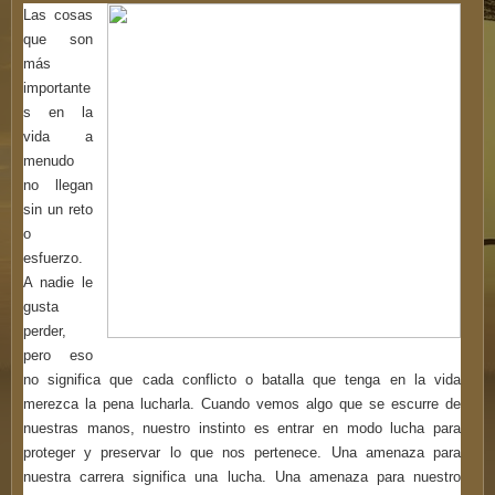
Las cosas
que son
más
importante
s en la
vida a
menudo
no llegan
sin un reto
o
esfuerzo.
A nadie le
gusta
perder,
pero eso
no significa que cada conflicto o batalla que tenga en la vida
merezca la pena lucharla. Cuando vemos algo que se escurre de
nuestras manos, nuestro instinto es entrar en modo lucha para
proteger y preservar lo que nos pertenece. Una amenaza para
nuestra carrera significa una lucha. Una amenaza para nuestro