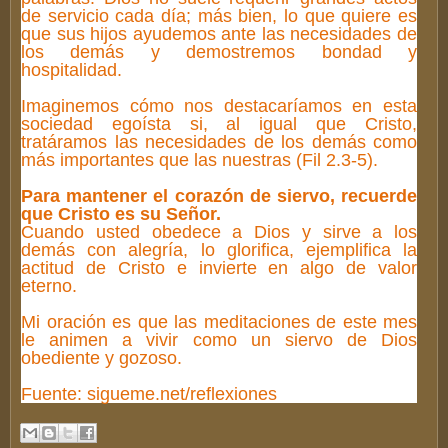
de servicio cada día; más bien, lo que quiere es
que sus hijos ayudemos ante las necesidades de
los demás y demostremos bondad y
hospitalidad.
Imaginemos cómo nos destacaríamos en esta
sociedad egoísta si, al igual que Cristo,
tratáramos las necesidades de los demás como
más importantes que las nuestras (Fil 2.3-5).
Para mantener el corazón de siervo, recuerde
que Cristo es su Señor.
Cuando usted obedece a Dios y sirve a los
demás con alegría, lo glorifica, ejemplifica la
actitud de Cristo e invierte en algo de valor
eterno.
Mi oración es que las meditaciones de este mes
le animen a vivir como un siervo de Dios
obediente y gozoso.
Fuente: sigueme.net/reflexiones