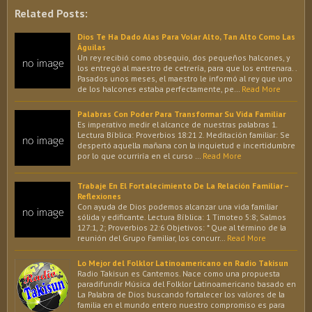
Related Posts:
Dios Te Ha Dado Alas Para Volar Alto, Tan Alto Como Las
Águilas
Un rey recibió como obsequio, dos pequeños halcones, y
los entregó al maestro de cetrería, para que los entrenara. .
Pasados unos meses, el maestro le informó al rey que uno
de los halcones estaba perfectamente, pe…
Read More
Palabras Con Poder Para Transformar Su Vida Familiar
Es imperativo medir el alcance de nuestras palabras 1.
Lectura Bíblica: Proverbios 18:21 2. Meditación familiar: Se
despertó aquella mañana con la inquietud e incertidumbre
por lo que ocurriría en el curso …
Read More
Trabaje En El Fortalecimiento De La Relación Familiar –
Reflexiones
Con ayuda de Dios podemos alcanzar una vida familiar
sólida y edificante. Lectura Bíblica: 1 Timoteo 5:8; Salmos
127:1, 2; Proverbios 22:6 Objetivos: * Que al término de la
reunión del Grupo Familiar, los concurr…
Read More
Lo Mejor del Folklor Latinoamericano en Radio Takisun
Radio Takisun es Cantemos. Nace como una propuesta
paradifundir Música del Folklor Latinoamericano basado en
La Palabra de Dios buscando fortalecer los valores de la
familia en el mundo entero nuestro compromiso es para