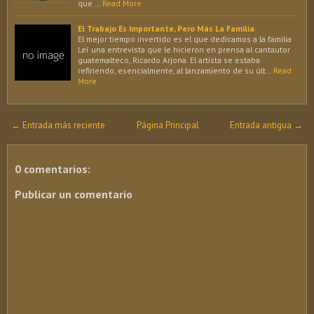
que …
Read More
El Trabajo Es Importante, Pero Más La Familia
El mejor tiempo invertido es el que dedicamos a la familia
Leí una entrevista que le hicieron en prensa al cantautor
guatemalteco, Ricardo Arjona. El artista se estaba
refiriendo, esencialmente, al lanzamiento de su últ…
Read
More
← Entrada más reciente
Página Principal
Entrada antigua →
0 comentarios:
Publicar un comentario