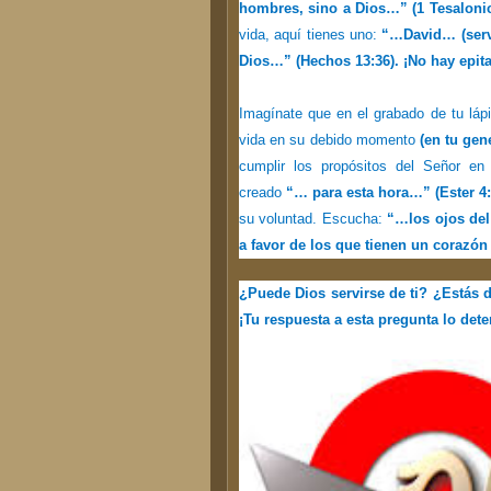
hombres, sino a Dios…” (1 Tesalonic
vida, aquí tienes uno:
“…David… (servi
Dios…” (Hechos 13:36). ¡No hay epita
Imagínate que en el grabado de tu lápi
vida en su debido momento
(en tu gen
cumplir los propósitos del Señor en
creado
“… para esta hora…” (Ester 4:
su voluntad. Escucha:
“…los ojos del
a favor de los que tienen un corazón 
¿Puede Dios servirse de ti? ¿Estás d
¡Tu respuesta a esta pregunta lo det