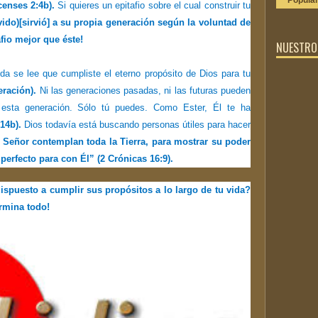
Popula
enses 2:4b).
Si quieres un epitafio sobre el cual construir tu
do)[sirvió] a su propia generación según la voluntad de
fio mejor que éste!
NUESTROS
da se lee que cumpliste el eterno propósito de Dios para tu
eración).
Ni las generaciones pasadas, ni las futuras pueden
 esta generación. Sólo tú puedes. Como Ester, Él te ha
14b).
Dios todavía está buscando personas útiles para hacer
 Señor contemplan toda la Tierra, para mostrar su poder
perfecto para con Él” (2 Crónicas 16:9).
ispuesto a cumplir sus propósitos a lo largo de tu vida?
ermina todo!