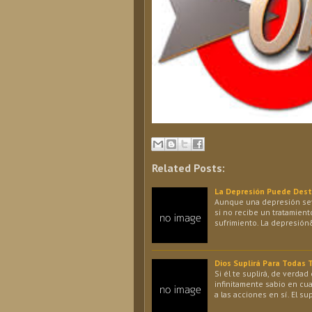
Related Posts:
La Depresión Puede Destr
Aunque una depresión seve
si no recibe un tratamient
sufrimiento. La depresió
Dios Suplirá Para Todas
Si él te suplirá, de verdad
infinitamente sabio en cu
a las acciones en sí. El su