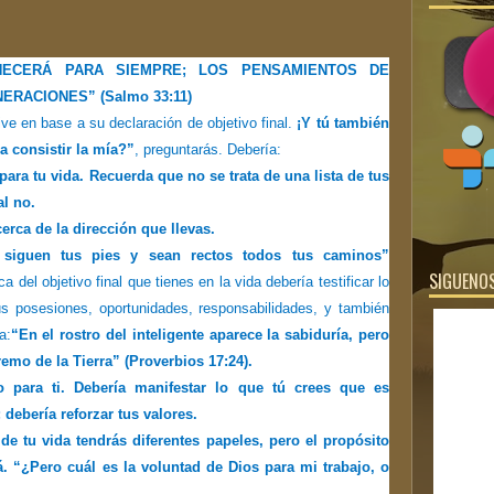
ECERÁ PARA SIEMPRE; LOS PENSAMIENTOS DE
RACIONES” (Salmo 33:11)
e en base a su declaración de objetivo final.
¡Y tú también
a consistir la mía?”
, preguntarás. Debería:
s para tu vida. Recuerda que no se trata de una lista de tus
al no.
erca de la dirección que llevas.
siguen tus pies y sean rectos todos tus caminos”
SIGUENOS
a del objetivo final que tienes en la vida debería testificar lo
s posesiones, oportunidades, responsabilidades, y también
a:
“En el rostro del inteligente aparece la sabiduría, pero
remo de la Tierra” (Proverbios 17:24).
ito para ti. Debería manifestar lo que tú crees que es
debería reforzar tus valores.
o de tu vida tendrás diferentes papeles, pero el propósito
. “¿Pero cuál es la voluntad de Dios para mi trabajo, o