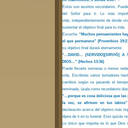
Éstos son asuntos secundarios. Puede h
del Señor para ti. Lo más impor
vida, independientemente de donde viv
sustentar el objetivo final para tu vida.
Escucha:
“Muchos pensamientos hay 
el que permanece” (Proverbios 19:21
su objetivo final durará eternamente.
“…DAVID… (SERVIDO)[SIRVIÓ] 
DIOS…” (Hechos 13:36)
Puede llevarte semanas o meses redact
vida. Escribirás varios borradores has
cambios según va pasando el tiempo
terminada, úsala como recordatorio dia
“…porque es cosa deliciosa que las gu
la vez, se afirmen en tus labios”
declaración acerca del objetivo más imp
dijera de ti en tu funeral. Esto quizás 
Lo único que importa es lo que Dios d