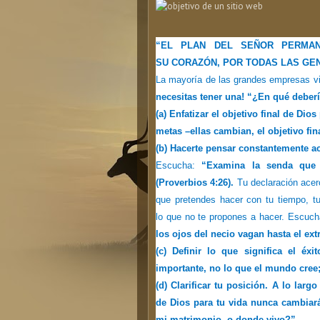
“EL PLAN DEL SEÑOR PERMAN
SU CORAZÓN, POR TODAS LAS GENE
La mayoría de las grandes empresas viv
necesitas tener una! “¿En qué deberí
(a) Enfatizar el objetivo final de Dio
metas –ellas cambian, el objetivo fin
(b) Hacerte pensar constantemente ac
Escucha:
“Examina la senda que 
(Proverbios 4:26).
Tu declaración acerc
que pretendes hacer con tu tiempo, tu
lo que no te propones a hacer. Escuch
los ojos del necio vagan hasta el ext
(c) Definir lo que significa el éx
importante, no lo que el mundo cree; 
(d) Clarificar tu posición. A lo larg
de Dios para tu vida nunca cambiará
mi matrimonio, o donde vivo?”.