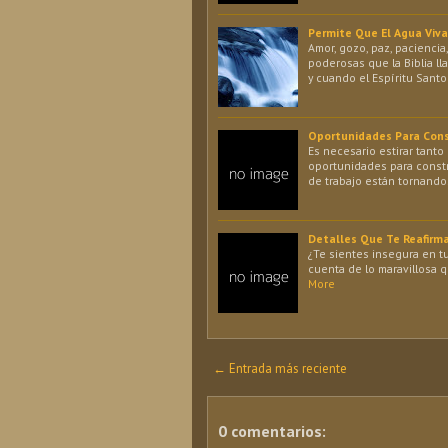
Permite Que El Agua Viva
Amor, gozo, paz, paciencia
poderosas que la Biblia lla
y cuando el Espíritu Sant
Oportunidades Para Cons
Es necesario estirar tant
oportunidades para const
de trabajo están tornandos
Detalles Que Te Reafirm
¿Te sientes insegura en t
cuenta de lo maravillosa
More
← Entrada más reciente
0 comentarios: