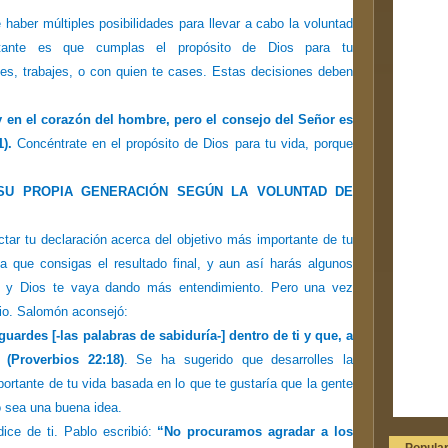
aber múltiples posibilidades para llevar a cabo la voluntad
tante es que cumplas el propósito de Dios para tu
es, trabajes, o con quien te cases. Estas decisiones deben
en el corazón del hombre, pero el consejo del Señor es
).
Concéntrate en el propósito de Dios para tu vida, porque
A SU PROPIA GENERACIÓN SEGÚN LA VOLUNTAD DE
ar tu declaración acerca del objetivo más importante de tu
ta que consigas el resultado final, y aun así harás algunos
 y Dios te vaya dando más entendimiento. Pero una vez
rio. Salomón aconsejó:
ardes [-las palabras de sabiduría-] dentro de ti y que, a
 (Proverbios 22:18)
. Se ha sugerido que desarrolles la
ortante de tu vida basada en lo que te gustaría que la gente
no sea una buena idea.
ice de ti. Pablo escribió:
“No procuramos agradar a los