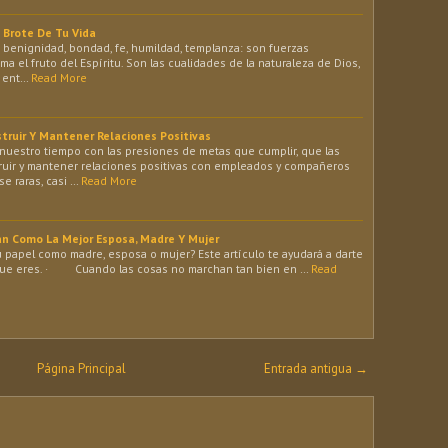
 Brote De Tu Vida
, benignidad, bondad, fe, humildad, templanza: son fuerzas
ma el fruto del Espíritu. Son las cualidades de la naturaleza de Dios,
o ent…
Read More
truir Y Mantener Relaciones Positivas
o nuestro tiempo con las presiones de metas que cumplir, que las
ruir y mantener relaciones positivas con empleados y compañeros
e raras, casi …
Read More
an Como La Mejor Esposa, Madre Y Mujer
u papel como madre, esposa o mujer? Este artículo te ayudará a darte
 que eres. · Cuando las cosas no marchan tan bien en …
Read
Página Principal
Entrada antigua →