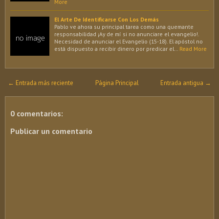
More
El Arte De Identificarse Con Los Demás
Pablo ve ahora su principal tarea como una quemante
responsabilidad ¡Ay de mí si no anunciare el evangelio!.
Necesidad de anunciar el Evangelio (15-18). El apóstol no
está dispuesto a recibir dinero por predicar el…
Read More
← Entrada más reciente
Página Principal
Entrada antigua →
0 comentarios:
Publicar un comentario