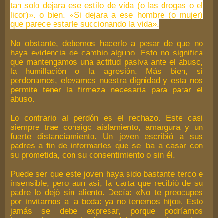
tan solo dejara ese estilo de vida (o las drogas o el
licor)», o bien, «Si dejara a ese hombre (o mujer)
que parece estarle succionando la vida».
No obstante, debemos hacerlo a pesar de que no
haya evidencia de cambio alguno. Esto no significa
que mantengamos una actitud pasiva ante el abuso,
la humillación o la agresión. Más bien, si
perdonamos, elevamos nuestra dignidad y esta nos
permite tener la firmeza necesaria para parar el
abuso.
Lo contrario al perdón es el rechazo. Este casi
siempre trae consigo aislamiento, amargura y un
fuerte distanciamiento. Un joven escribió a sus
padres a fin de informarles que se iba a casar con
su prometida, con su consentimiento o sin él.
Puede ser que este joven haya sido bastante terco e
insensible, pero aun así, la carta que recibió de su
padre lo dejó sin aliento. Decía:
«No te preocupes
por invitarnos a la boda: ya no tenemos hijo». Esto
jamás se debe expresar, porque podríamos