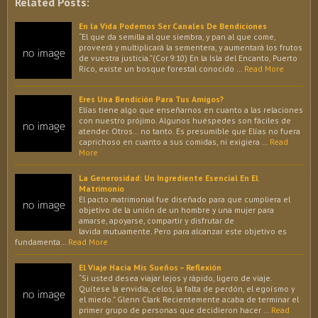
Related Posts:
En la Vida Podemos Ser Canales De Bendiciones
“El que da semilla al que siembra, y pan al que come,
proveerá y multiplicará la sementera, y aumentará los frutos
de vuestra justicia.”(Cor.9:10) En la Isla del Encanto, Puerto
Rico, existe un bosque forestal conocido …
Read More
Eres Una Bendición Para Tus Amigos?
Elías tiene algo que enseñarnos en cuanto a las relaciones
con nuestro prójimo. Algunos huéspedes son fáciles de
atender. Otros… no tanto. Es presumible que Elías no fuera
caprichoso en cuanto a sus comidas, ni exigiera …
Read
More
La Generosidad: Un Ingrediente Esencial En El
Matrimonio
El pacto matrimonial fue diseñado para que cumpliera el
objetivo de la unión de un hombre y una mujer para
amarse, apoyarse, compartir y disfrutar de
lavida mutuamente. Pero para alcanzar este objetivo es
fundamenta…
Read More
El Viaje Hacia Mis Sueños – Reflexión
“Si usted desea viajar lejos y rápido, ligero de viaje.
Quítese la envidia, celos, la falta de perdón, el egoísmo y
el miedo.” Glenn Clark Recientemente acaba de terminar el
primer grupo de personas que decidieron hacer …
Read