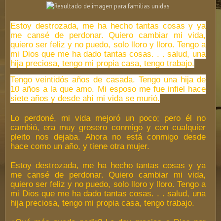
Estoy destrozada, me ha hecho tantas cosas y ya
me cansé de perdonar. Quiero cambiar mi vida,
quiero ser feliz y no puedo, solo lloro y lloro. Tengo a
mi Dios que me ha dado tantas cosas. . . salud, una
hija preciosa, tengo mi propia casa, tengo trabajo.
Tengo veintidós años de casada. Tengo una hija de
10 años a la que amo. Mi esposo me fue infiel hace
siete años y desde ahí mi vida se murió.
Lo perdoné, mi vida mejoró un poco; pero él no
cambió, era muy grosero conmigo y con cualquier
pleito nos dejaba. Ahora no está conmigo desde
hace como un año, y tiene otra mujer.
Estoy destrozada, me ha hecho tantas cosas y ya
me cansé de perdonar. Quiero cambiar mi vida,
quiero ser feliz y no puedo, solo lloro y lloro. Tengo a
mi Dios que me ha dado tantas cosas. . . salud, una
hija preciosa, tengo mi propia casa, tengo trabajo.