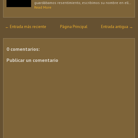
guardábamos resentimiento, escribimos su nombre en ell…
Read More
← Entrada más reciente
Página Principal
Entrada antigua →
0 comentarios:
Publicar un comentario