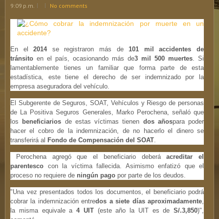
9:09 p.m.
No comments
En el
2014
se registraron más de
101 mil accidentes de
tránsito
en el país, ocasionando más de
3
mil 500 muertes
. Si
lamentablemente tienes un familiar que forma parte de esta
estadística, este tiene el derecho de ser indemnizado por la
empresa aseguradora del vehículo.
El Subgerente de Seguros, SOAT, Vehículos y Riesgo de personas
de La Positiva Seguros Generales, Marko Perochena, señaló que
los
beneficiarios
de estas víctimas tienen
dos años
para poder
hacer el cobro de la indemnización, de no hacerlo el dinero se
transferirá al
Fondo de Compensación del SOAT
.
Perochena agregó que el beneficiario deberá
acreditar el
parentesco
con la víctima fallecida. Asimismo enfatizó que el
proceso no requiere de
ningún pago
por parte de los deudos.
"Una vez presentados todos los documentos, el beneficiario podrá
cobrar la indemnización entre
dos a siete días aproximadamente
,
la misma equivale a
4 UIT
(este año la UIT es de
S/.3,850
)",