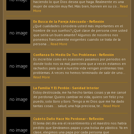
haciendo lo que Dios desea que haga. Realmente es una
mujer de oración muy fiel. Más bien, honren en su co…
Read
More
En Busca de la Pareja Adecuada – Reflexión
¿Qué cualidades considera usted más importantes en el
hombre de sus sueños? ¿Qué clase de persona cree usted
que sería un buen amante? Algunos de nosotros nos
ponemos francamente exigentes cuando se trata de la
persona …
Read More
Confianza En Medio De Tus Problemas - Reflexión
Es increíble como en ocasiones pasamos por periodos en
donde todo nos va mal, pareciera que a veces estamos en
rachados para que a nuestra vida vengan problemas tras
problemas. A veces no hemos terminado de salir de uno…
Read More
La Familia Y El Perdón - Sanidad Interior
Estoy destrozada, me ha hecho tantas cosas y ya me cansé
de perdonar. Quiero cambiar mi vida, quiero ser feliz y no
puedo, solo lloro y lloro. Tengo a mi Dios que me ha dado
tantas cosas. . . salud, una hija preciosa, te…
Read More
Cuánto Daño Hace No Perdonar – Reflexión
El tema del día era el resentimiento y el maestro nos había
pedido que lleváramos papas y una bolsa de plástico. Ya en
clase, elegimos una papa por cada persona que