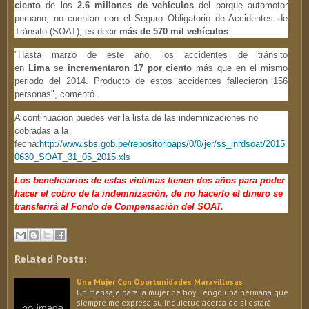
ciento
de los
2.6 millones de vehículos
del parque automotor
peruano, no cuentan con el Seguro Obligatorio de Accidentes de
Tránsito (SOAT), es decir
más de 570 mil vehículos
.
"Hasta marzo de este año, los accidentes de tránsito
en
Lima
se
incrementaron 17 por ciento
más que en el mismo
periodo del 2014. Producto de estos accidentes fallecieron 156
personas", comentó.
A continuación puedes ver la lista de las indemnizaciones no
cobradas a la
fecha:
http://www.sbs.gob.pe/repositorioaps/0/0/jer/ss_inrdsoat/2015
0630_SOAT_31_05_2015.xls
Los beneficiarios de estas víctimas tienen dos años para poder
hacer el cobro de la indemnización, de no hacerlo el dinero se
transferirá al Fondo de Compensación del SOAT.
Related Posts:
Una Mujer Con Oportunidades Maravillosas
Un mensaje para la mujer de hoy. Tengo una hermana que
siempre me expresa su inquietud acerca de si estará