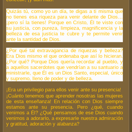
Quizás tú, como yo un día, te digas a ti misma que
no tienes esa riqueza para venir delante de Dios…
¡pero sí la tienes! Porque en Cristo, Él te viste con
su justicia, con pureza, limpieza, magnificencia y la
belleza de esa justicia te cubre y te permite venir
ante la santidad de Dios.
¿Por qué tal extravagancia de riquezas y belleza?
Era Dios mismo el que ordenaba que así lo hicieran.
¿Por qué? Porque Dios quería recordar al pueblo, y
a aquellos sacerdotes que vendrían a su santuario a
ministrarle, que Él es un Dios Santo, especial, único
y supremo, lleno de poder y de belleza.
¡Era un privilegio para ellos venir ante su presencia!
¡Cuánto tenemos que aprender nosotras las mujeres
de esta enseñanza! En relación con Dios siempre
estamos ante su presencia. Pero ¿qué, cuando
venimos a Él? ¿Qué pensamos de ese Dios cuando
venimos a adorarlo, a expresarle nuestra admiración
y gratitud, adoración y alabanza?