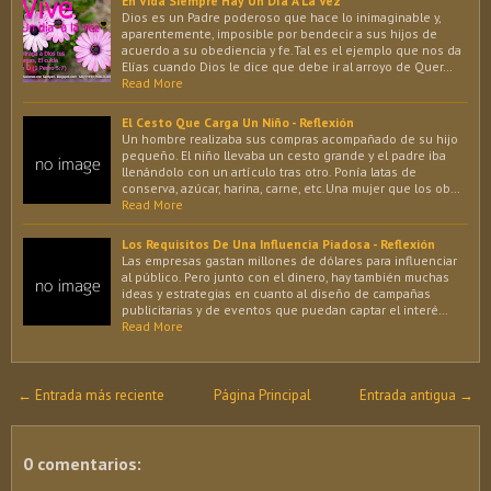
En Vida Siempre Hay Un Día A La Vez
Dios es un Padre poderoso que hace lo inimaginable y,
aparentemente, imposible por bendecir a sus hijos de
acuerdo a su obediencia y fe.Tal es el ejemplo que nos da
Elías cuando Dios le dice que debe ir al arroyo de Quer…
Read More
El Cesto Que Carga Un Niño - Reflexión
Un hombre realizaba sus compras acompañado de su hijo
pequeño. El niño llevaba un cesto grande y el padre iba
llenándolo con un artículo tras otro. Ponía latas de
conserva, azúcar, harina, carne, etc.Una mujer que los ob…
Read More
Los Requisitos De Una Influencia Piadosa - Reflexión
Las empresas gastan millones de dólares para influenciar
al público. Pero junto con el dinero, hay también muchas
ideas y estrategias en cuanto al diseño de campañas
publicitarias y de eventos que puedan captar el interé…
Read More
← Entrada más reciente
Página Principal
Entrada antigua →
0 comentarios: