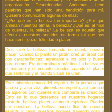
organización Desordenadas Anónimas, tiene
palabras que han sido una bendición para mí.
Quisiera comunicarte algunas de ellas:
“¿Por qué es la belleza tan importante? ¿Por qué
anhelan nuestras almas la belleza? ¿Qué es, al final
de cuentas, la belleza? La belleza es aquello que
afecta a nuestros sentidos en forma tal que nos
hace sentir gozo, felicidad o placer.
Dios creó la belleza tomando en cuenta nuestro
placer. Cuando Él plantó un jardín creó un árbol con
dos características: agradable a los ojos y bueno
para comer. Era decorativo y práctico. La belleza es
el misterio y el encanto creados cuando el placer
que sentimos y el mundo visual se unen.
Este misterio emana del espíritu de la persona que
la crea y, a su vez, alimenta su espíritu, así como el
de aquellos con quienes ella comparte su creación.
Esto es lo que deseamos en nuestros hogares:
misterio, belleza, placer, alimento espiritual. Pueden
ser nuestros. La belleza puede fluir de nuestro
espíritu y llenar nuestros hogares trayendo gozo a