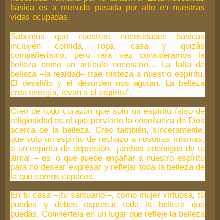
básica es a menudo pasada por alto en nuestras
vidas ocupadas.
Sabemos que nuestras necesidades básicas
incluyen comida, ropa, casa y quizás
compañerismo, pero rara vez consideramos la
belleza como un artículo necesario… La falta de
belleza –la fealdad– trae tristeza a nuestro espíritu.
El desaliño y el desorden nos agotan. La belleza
crea energía, levanta el espíritu”.
Creo de todo corazón que solo un espíritu falso de
religiosidad es el que pervierte la enseñanza de Dios
acerca de la belleza. Creo también, sinceramente,
que solo un espíritu de rechazo a nosotras mismas,
o un espíritu de depresión –¡ambos enemigos de tu
alma! – es lo que puede engañar a nuestro espíritu
para no desear expresar y reflejar toda la belleza de
la que somos capaces.
En tu casa –¡tu santuario!–, como mujer virtuosa, tú
puedes y debes expresar toda la belleza que
puedas. Conviértela en un lugar que refleje la belleza