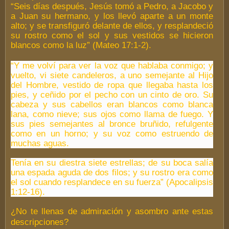
“Seis días después, Jesús tomó a Pedro, a Jacobo y
a Juan su hermano, y los llevó aparte a un monte
alto; y se transfiguró delante de ellos, y resplandeció
su rostro como el sol y sus vestidos se hicieron
blancos como la luz” (Mateo 17:1-2).
“Y me volví para ver la voz que hablaba conmigo; y
vuelto, vi siete candeleros, a uno semejante al Hijo
del Hombre, vestido de ropa que llegaba hasta los
pies, y ceñido por el pecho con un cinto de oro. Su
cabeza y sus cabellos eran blancos como blanca
lana, como nieve; sus ojos como llama de fuego. Y
sus pies semejantes al bronce bruñido, refulgente
como en un horno; y su voz como estruendo de
muchas aguas.
Tenía en su diestra siete estrellas; de su boca salía
una espada aguda de dos filos; y su rostro era como
el sol cuando resplandece en su fuerza” (Apocalipsis
1:12-16).
¿No te llenas de admiración y asombro ante estas
descripciones?