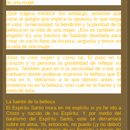
de una mujer.
¡Qué trágica mentira! Sin embargo, tenemos que
mirar el peligro que implica lo opuesto; lo que niega
el valor, la necesidad, la bendición y la plenitud de la
belleza en la vida de una mujer. ¡Eso es también un
engaño! Es una mentira de Satanás diseñada para
crear un vacío lleno de tristeza, angustia y temor en
la vida de una mujer.
¡Dios te creó mujer! y como tal, Él puso en tu
corazón y tu persona la posibilidad de reflejar su
gloria. También puso en ti la necesidad de crear un
santuario donde pudieras expresar la belleza que Él
crea en ti. Volvamos a lo que dijimos antes: el
problema no es la belleza, sino cuál es la fuente y la
meta de esta.
La fuente de la belleza
El Espíritu Santo mora en mi espíritu si yo he ido a
Cristo y nacido de su Espíritu. Y por medio del
bautismo del Espíritu Santo, este se derramará
sobre mi alma. Yo, entonces, no puedo (¡y no debo!)
dejar de reflejar la gloria de su Espíritu a través de