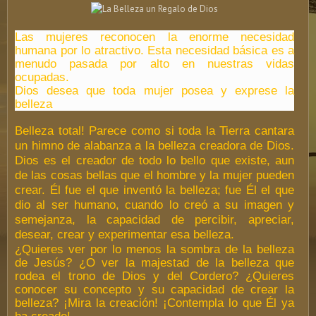
Las mujeres reconocen la enorme necesidad
humana por lo atractivo. Esta necesidad básica es a
menudo pasada por alto en nuestras vidas
ocupadas.
Dios desea que toda mujer posea y exprese la
belleza
Belleza total! Parece como si toda la Tierra cantara
un himno de alabanza a la belleza creadora de Dios.
Dios es el creador de todo lo bello que existe, aun
de las cosas bellas que el hombre y la mujer pueden
crear. Él fue el que inventó la belleza; fue Él el que
dio al ser humano, cuando lo creó a su imagen y
semejanza, la capacidad de percibir, apreciar,
desear, crear y experimentar esa belleza.
¿Quieres ver por lo menos la sombra de la belleza
de Jesús? ¿O ver la majestad de la belleza que
rodea el trono de Dios y del Cordero? ¿Quieres
conocer su concepto y su capacidad de crear la
belleza? ¡Mira la creación! ¡Contempla lo que Él ya