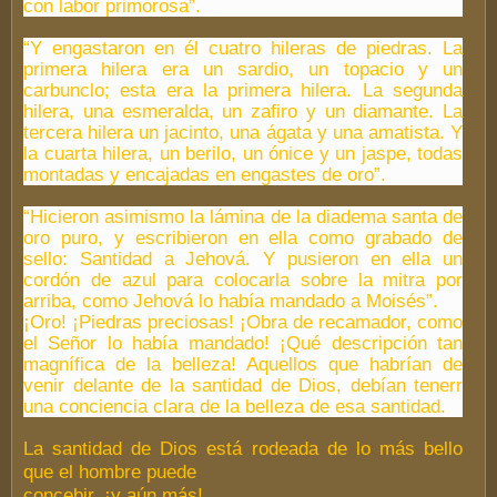
con labor primorosa”.
“Y engastaron en él cuatro hileras de piedras. La
primera hilera era un sardio, un topacio y un
carbunclo; esta era la primera hilera. La segunda
hilera, una esmeralda, un zafiro y un diamante. La
tercera hilera un jacinto, una ágata y una amatista. Y
la cuarta hilera, un berilo, un ónice y un jaspe, todas
montadas y encajadas en engastes de oro”.
“Hicieron asimismo la lámina de la diadema santa de
oro puro, y escribieron en ella como grabado de
sello: Santidad a Jehová. Y pusieron en ella un
cordón de azul para colocarla sobre la mitra por
arriba, como Jehová lo había mandado a Moisés”.
¡Oro! ¡Piedras preciosas! ¡Obra de recamador, como
el Señor lo había mandado! ¡Qué descripción tan
magnífica de la belleza! Aquellos que habrían de
venir delante de la santidad de Dios, debían tenerr
una conciencia clara de la belleza de esa santidad.
La santidad de Dios está rodeada de lo más bello
que el hombre puede
concebir, ¡y aún más!