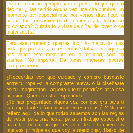
Déjame usar un ejemplo para expresar lo que quiero
decirte. ¿Has tenido alguna vez una cita cumbre, un
momento tan especial que por varios días llegó a
ocupar los pensamientos de tu mente y la ilusión de
tu corazón? Quizás lo viviste de niña, de joven o de
mujer adulta.
Para ese momento querías lucir lo mejor, lo más
bella que podías. ¿Lo recuerdas? Tal vez ni siquiera
has vivido este momento en la realidad, solo en
sueños. No importa. De todas maneras podrás
comprenderme.
¿Recuerdas con qué cuidado y esmero buscaste
entre tu ropa –o la compraste nueva, o la diseñaste
en tu imaginación– aquella que te pondrías para esa
ocasión. Querías estar espléndida…
¿Te has preguntado alguna vez por qué era para ti
tan importante cómo lucirías en esa ocasión? No me
refiero aquí de lo que todas sabemos son las reglas
de vestir para una fiesta, para un trabajo especial o
para la oficina, aunque estas reflejan también los
motivos principales que voy a mencionar. Hablo de