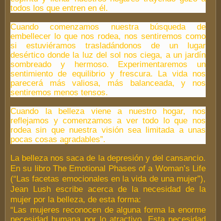
todos los que entren en él.
Cuando comenzamos nuestra búsqueda de
embellecer lo que nos rodea, nos sentiremos como
si estuviéramos trasladándonos de un lugar
desértico donde la luz del sol nos ciega, a un jardín
sombreado y hermoso. Experimentaremos un
sentimiento de equilibrio y frescura. La vida nos
parecerá más valiosa, más balanceada, y nos
sentiremos menos tensos.
Cuando la belleza viene a nuestro hogar, nos
reflejamos y comenzamos a ver todo lo que nos
rodea sin que nuestra visión sea limitada a unas
pocas cosas agradables”.
La belleza nos saca de la depresión y del cansancio.
En su libro The Emotional Phases of a Woman’s Life
(“Las facetas emocionales en la vida de una mujer”),
Jean Lush escribe acerca de la necesidad de la
mujer por la belleza, de esta forma:
“Las mujeres reconocen de alguna forma la enorme
necesidad humana por lo atractivo. Esta necesidad