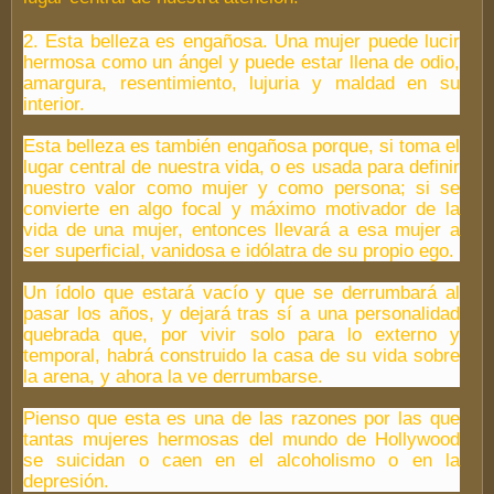
2. Esta belleza es engañosa. Una mujer puede lucir
hermosa como un ángel y puede estar llena de odio,
amargura, resentimiento, lujuria y maldad en su
interior.
Esta belleza es también engañosa porque, si toma el
lugar central de nuestra vida, o es usada para definir
nuestro valor como mujer y como persona; si se
convierte en algo focal y máximo motivador de la
vida de una mujer, entonces llevará a esa mujer a
ser superficial, vanidosa e idólatra de su propio ego.
Un ídolo que estará vacío y que se derrumbará al
pasar los años, y dejará tras sí a una personalidad
quebrada que, por vivir solo para lo externo y
temporal, habrá construido la casa de su vida sobre
la arena, y ahora la ve derrumbarse.
Pienso que esta es una de las razones por las que
tantas mujeres hermosas del mundo de Hollywood
se suicidan o caen en el alcoholismo o en la
depresión.