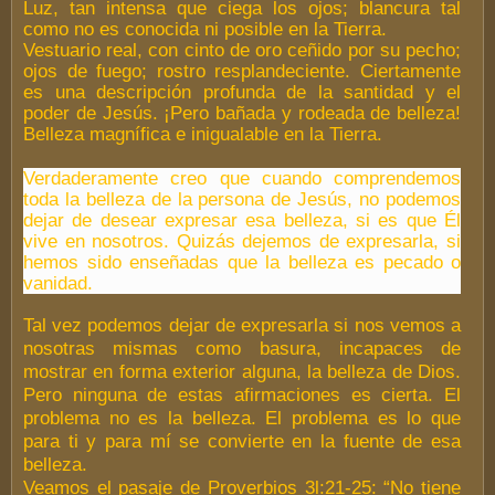
Luz, tan intensa que ciega los ojos; blancura tal
como no es conocida ni posible en la Tierra.
Vestuario real, con cinto de oro ceñido por su pecho;
ojos de fuego; rostro resplandeciente. Ciertamente
es una descripción profunda de la santidad y el
poder de Jesús. ¡Pero bañada y rodeada de belleza!
Belleza magnífica e inigualable en la Tierra.
Verdaderamente creo que cuando comprendemos
toda la belleza de la persona de Jesús, no podemos
dejar de desear expresar esa belleza, si es que Él
vive en nosotros. Quizás dejemos de expresarla, si
hemos sido enseñadas que la belleza es pecado o
vanidad.
Tal vez podemos dejar de expresarla si nos vemos a
nosotras mismas como basura, incapaces de
mostrar en forma exterior alguna, la belleza de Dios.
Pero ninguna de estas afirmaciones es cierta. El
problema no es la belleza. El problema es lo que
para ti y para mí se convierte en la fuente de esa
belleza.
Veamos el pasaje de Proverbios 3l:21-25: “No tiene