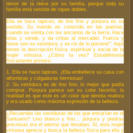
temor de la nieve por su familia, porque toda su
familia está vestida de ropas dobles.
Ella se hace tapices; de lino fino y púrpura es su
vestido. Su marido es conocido en las puertas,
cuando se sienta con los ancianos de la tierra. Hace
telas y vende, y da cintas al mercader. Fuerza y
honor son su vestidura; y se ríe de lo porvenir”. Aquí
tienes la descripción física, espiritual y social de la
mujer virtuosa. ¿Cómo la ves? Estudiémosla
físicamente primero.
1. Ella se hace tapices. ¡Ella embellece su casa con
alfombras y colgaduras hermosas!
2. Su vestidura es de lino fino, lo mejor que podía
comprar. Púrpura parece ser su color favorito; la
realidad es que este es un color que denota realeza
y era usado como máxima expresión de la belleza.
¿Recuerdas las vestiduras de los que entrarían en el
Santuario? Lino blanco y fino… púrpura y piedras
preciosas era el adorno que llevaban. Sí, esta mujer
virtuosa aprecia y busca la belleza física para ella y