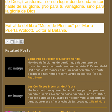
de Dios; transfórmala en un lugar donde cada rincón
hable de su gloria. ¡No para tu vanagloria, sino para
la gloria de Dios!
Extraído del libro “Mujer de Plenitud” por María
Puerta Wolcott, Editorial Betania.
Related Posts:
Cómo Puedo Perdonar Si Estoy Herido.
Hay dos definiciones de perdón que deben tenerse
presente para comprender en qué consiste. El Dr. Archibald
Hart señaló: “Perdonar es renunciar al derecho de herirte
porque me has herido” y Tony Campbell expresó: “El per…
Read More
Los Conflictos Internos Me Afecta
Muchas personas quieren hacer el bien, pero no pueden
hacerlo, aún más. No saben cómo hacerlo. El Apóstol Pablo,
hombre estudiado buscaba perfección y no la encontraba,
llego aborrecer a sí mismo, hacia las cosas qu…
Read More