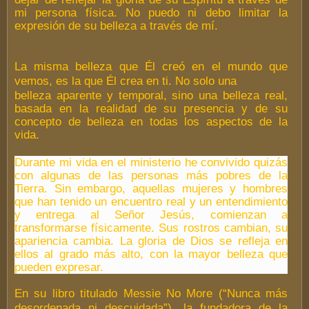
mi persona física. No puedo ni debo limitar la
expresión de su belleza a través de mí.
La misma belleza que Él creó en el mundo que
vemos, es la que Él crea en ti. No solo una
belleza aparente y temporal, sino una belleza real,
basada en la realidad de su presencia y de su
concepto de belleza en todas los aspectos de la
vida.
Durante mi vida en el ministerio he convivido quizás
con algunas de las personas más pobres de la
Tierra. Sin embargo, aquellas mujeres y hombres
que han tenido un encuentro real y un entendimiento
y entrega al Señor Jesús, comienzan a
transformarse físicamente. Sus rostros cambian, su
apariencia cambia. La gloria de Dios se refleja en
ellos al grado más alto, con la mayor belleza que
pueden expresar.
En su libro titulado Messie No More (“Nunca más
desordenada ni descuidada”), la fundadora de la