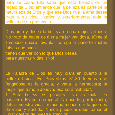
para su casa. Ella sabe que esta belleza es un
regalo de Dios; entiende que la belleza es parte de la
naturaleza de Dios y que ese Dios que la ama desea
traer a su vida, interior y exteriormente, toda la
belleza de su presencia.
Dios ama y desea la belleza en una mujer virtuosa.
No trato de hacer de ti una mujer vanidosa. ¡Créelo!
Tampoco quiero levantar tu ego o ponerte metas
falsas que nada
tienen que ver con lo que Dios desea
para nuestras vidas. ¡No!
La Palabra de Dios es muy clara en cuanto a la
belleza física. En Proverbios 31:30 leemos que
“engañosa es la gracia, y vana la hermosura; la
mujer que teme a Jehová, esa será alabada”.
1. Esta belleza es pasajera. No es mala, es
pasajera. Es solo temporal. No puede, por lo tanto,
definir nuestra vida, ni mucho menos ser lo que nos
da valor y sentido. Nunca puede ni debe tomar el
lugar central de nuestra atención.