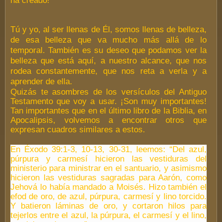
ha creado!
Tú y yo, al ser llenas de Él, somos llenas de belleza,
de esa belleza que va mucho más allá de lo
temporal. También es su deseo que podamos ver la
belleza que está aquí, a nuestro alcance, que nos
rodea constantemente, que nos reta a verla y a
aprender de ella.
Quizás te asombres de los versículos del Antiguo
Testamento que voy a usar. ¡Son muy importantes!
Tan importantes que en el último libro de la Biblia, en
Apocalipsis, volvemos a encontrar otros que
expresan cuadros similares a estos.
En Éxodo 39:1-3, 10-13, 30-31, leemos: “Del azul,
púrpura y carmesí hicieron las vestiduras del
ministerio para ministrar en el santuario, y asimismo
hicieron las vestiduras sagradas para Aarón, como
Jehová lo había mandado a Moisés. Hizo también el
efod de oro, de azul, púrpura, carmesí y lino torcido.
Y batieron láminas de oro, y cortaron hilos para
tejerlos entre el azul, la púrpura, el carmesí y el lino,