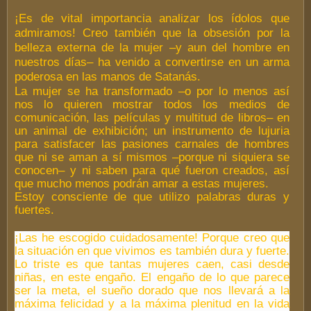
¡Es de vital importancia analizar los ídolos que
admiramos! Creo también que la obsesión por la
belleza externa de la mujer –y aun del hombre en
nuestros días– ha venido a convertirse en un arma
poderosa en las manos de Satanás.
La mujer se ha transformado –o por lo menos así
nos lo quieren mostrar todos los medios de
comunicación, las películas y multitud de libros– en
un animal de exhibición; un instrumento de lujuria
para satisfacer las pasiones carnales de hombres
que ni se aman a sí mismos –porque ni siquiera se
conocen– y ni saben para qué fueron creados, así
que mucho menos podrán amar a estas mujeres.
Estoy consciente de que utilizo palabras duras y
fuertes.
¡Las he escogido cuidadosamente! Porque creo que
la situación en que vivimos es también dura y fuerte.
Lo triste es que tantas mujeres caen, casi desde
niñas, en este engaño. El engaño de lo que parece
ser la meta, el sueño dorado que nos llevará a la
máxima felicidad y a la máxima plenitud en la vida