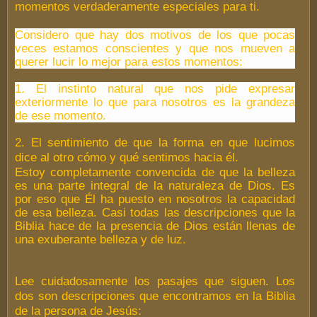
momentos verdaderamente especiales para ti.
Considero que hay dos motivos de los que pocas
veces estamos conscientes y que nos mueven a
querer lucir lo mejor para estos momentos:
1. El instinto natural que nos pide expresar
exteriormente lo que para nosotros es la grandeza
de ese momento.
2. El sentimiento de que la forma en que lucimos
dice al otro cómo y qué sentimos hacia él.
Estoy completamente convencida de que la belleza
es una parte integral de la naturaleza de Dios. Es
por eso que Él ha puesto en nosotros la capacidad
de esa belleza. Casi todas las descripciones que la
Biblia hace de la presencia de Dios están llenas de
una exuberante belleza y de luz.
Lee cuidadosamente los pasajes que siguen. Los
dos son descripciones que encontramos en la Biblia
de la persona de Jesús: