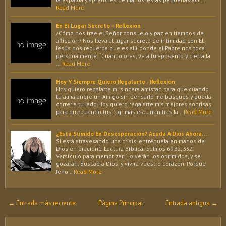
Read More
En El Lugar Secreto – Reflexión
¿Cómo nos trae el Señor consuelo y paz en tiempos de
aflicción? Nos lleva al lugar secreto de intimidad con Él.
Jesús nos recuerda que es allí donde el Padre nos toca
personalmente: “Cuando ores, ve a tu aposento y cierra la
…
Read More
Hoy Y Siempre Quiero Regalarte - Reflexión
Hoy quiero regalarte mi sincera amistad para que cuando
tu alma añore un Amigo sin pensarlo me busques y pueda
correr a tu lado.Hoy quiero regalarte mis mejores sonrisas
para que cuando tus lágrimas escurran tras la…
Read More
¿Está Sumido En Desesperación? Acuda A Dios Ahora…
Si está atravesando una crisis, entréguela en manos de
Dios en oración1. Lectura Bíblica: Salmos 69:32, 332.
Versículo para memorizar:“Lo verán los oprimidos, y se
gozarán. Buscad a Dios, y vivirá vuestro corazón. Porque
Jeho…
Read More
← Entrada más reciente
Página Principal
Entrada antigua →