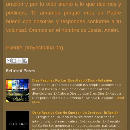
oración y por tu oído atento a lo que decimos y
pedimos. Te amamos porque eres un Padre
bueno con nosotras y respondes conforme a tu
voluntad. Oramos en el nombre de Jesús. Amén.
Fuente:.proyectoana.org
Related Posts:
Diez Razones Por Las Que Alabo A Dios - Reflexión
Siéntete en la libertad de añadir tus propias razones para
alabar a Dios en la sección de comentarios al final.
¡Bendiciones!1.- Alabo a Dios porque Él es Dios.2.- Alabo a
Dios porque Él creó el universo.3.- Alabo a Dios porq…
Read
More
Ocho Regalos Que No Cuestan Un Centavo - Reflexión
1.- El regalo de Escuchar.Pero realmente escuchar, sin
interrumpir, bostezar, o criticar. Solo escuchar.2.- El regalo
del Cariño.Ser generoso con besos, abrazos, palmadas en
la espalda y apretones de manos, estas pequeñas acc…