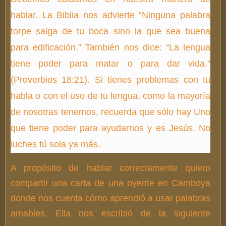
hablar. La Biblia nos advierte “Ninguna palabra
torpe salga de tu boca sino la que sea buena
para edificación.” También nos dice: “La lengua
tiene poder para matar o para dar vida.”
(Proverbios 18:21). Si tienes problemas con tu
habla o con el uso de tu lengua, como la mayoría
de nosotras tenemos, recuerda que sólo hay Uno
que tiene poder para ayudarnos y es Jesús. No
luches tú sola ya más.
A propósito de hablar correctamente quiero
compartir una carta de una oyente en Camboya
donde nos cuenta cómo aprendió a usar palabras
amables. Ella nos escribió de la siguiente