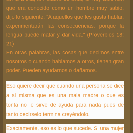
que era conocido como un hombre muy sabio,
dijo lo siguiente: “A aquellos que les gusta hablar,
experimentarán las consecuencias, porque la
lengua puede matar y dar vida.” (Proverbios 18:
21)
En otras palabras, las cosas que decimos entre
nosotros o cuando hablamos a otros, tienen gran
poder. Pueden ayudarnos o dañarnos.
Eso quiere decir que cuando una persona se dice
a sí misma que es una mala madre o que es
tonta no le sirve de ayuda para nada pues de
tanto decírselo termina creyéndolo.
Exactamente, eso es lo que sucede. Si una mujer