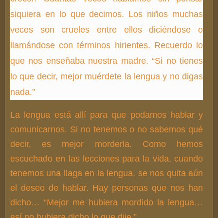
siquiera en lo que decimos. Los niños muchas
veces son crueles entre ellos diciéndose o
llamándose con términos hirientes. Recuerdo lo
que nos enseñaba nuestra madre. “Si no tienes
lo que decir, mejor muérdete la lengua y no digas
nada.”
La lengua está allí para que podamos hablar y
comunicarnos. Si no tenemos o no sabemos qué
decir, es mejor morderla. Como hemos
escuchado en las lecciones para la vida, cuando
tenemos una llaga en la lengua, se nos quita aún
el deseo de hablar. Hay personas que nos han
dicho… “Mejor me hubiera mordido la lengua…
así no hubiera dicho lo que dije.”