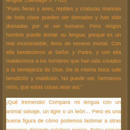
lengua. (Santiago 3: 7-10)
“Pues fieras y aves, reptiles y criaturas marinas
de toda clase pueden ser domadas y han sido
domadas por el ser humano. Pero ningún
hombre puede domar su lengua; porque es un
mal incontrolable, llena de veneno mortal. Con
ella bendecimos al Señor y Padre, y con ella
maldecimos a los hombres que han sido creados
a la semejanza de Dios. De la misma boca sale
bendición y maldición. No puede ser, hermanos
míos, que estas cosas sean así.”
¡Qué tremendo! Compara mi lengua con un
animal salvaje, un tigre o un león… Pero es una
buena figura de cómo podemos lastimar a otras